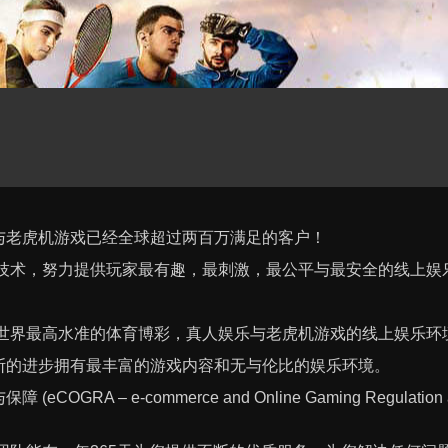
与老虎机游戏已经全球超过两百万满足的客户！
的技术，努力提供玩家最有趣，最刺激，最公平与最安全的线上娱
供世界最高水准的体育博彩，真人娱乐与老虎机游戏的线上娱乐环
断的进步拥有最丰富的游戏内容和无与伦比的娱乐环境。
A – e-commerce and Online Gaming Regulati