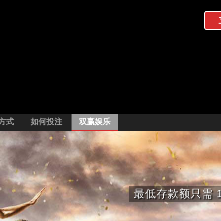
方式
如何投注
双赢娱乐
最低存款额只需 