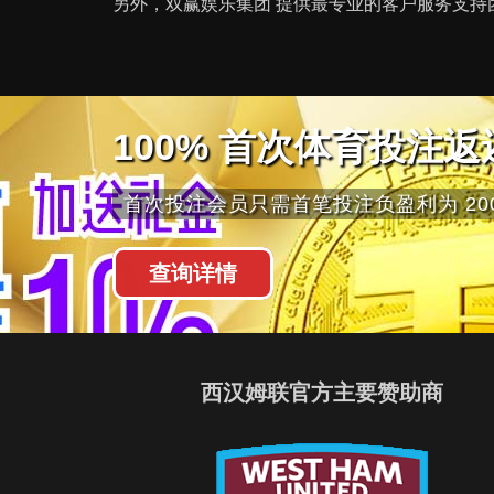
载
另外，双赢娱乐集团 提供最专业的客户服务支持
方
式
如
何
100% 首次体育投注返
投
注
首次投注会员只需首笔投注负盈利为 200 
双
赢
娱
查询详情
乐
西汉姆联官方主要赞助商