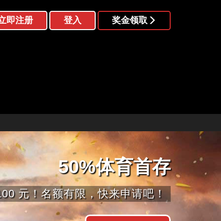
立即注册
登入
奖金领取
50%体育首存
100 元！名额有限，快来申请吧！