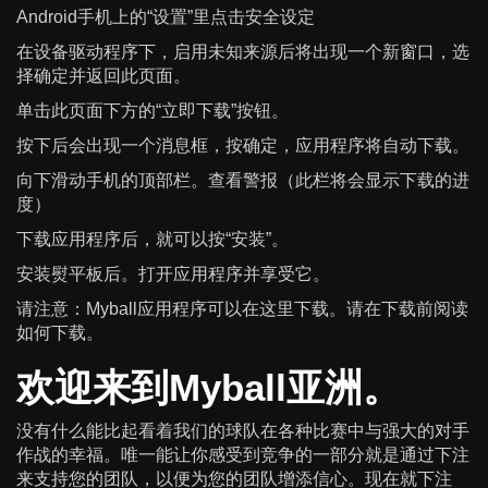
页
Android手机上的“设置”里点击安全设定
在设备驱动程序下，启用未知来源后将出现一个新窗口，选
真
择确定并返回此页面。
人
娱
单击此页面下方的“立即下载”按钮。
乐
按下后会出现一个消息框，按确定，应用程序将自动下载。
场
向下滑动手机的顶部栏。查看警报（此栏将会显示下载的进
博
度）
彩
游
下载应用程序后，就可以按“安装”。
戏
安装熨平板后。打开应用程序并享受它。
-
请注意：Myball应用程序可以在这里下载。请在下载前阅读
在
如何下载。
线
老
欢迎来到Myball亚洲。
虎
机
没有什么能比起看着我们的球队在各种比赛中与强大的对手
作战的幸福。唯一能让你感受到竞争的一部分就是通过下注
下
来支持您的团队，以便为您的团队增添信心。现在就下注