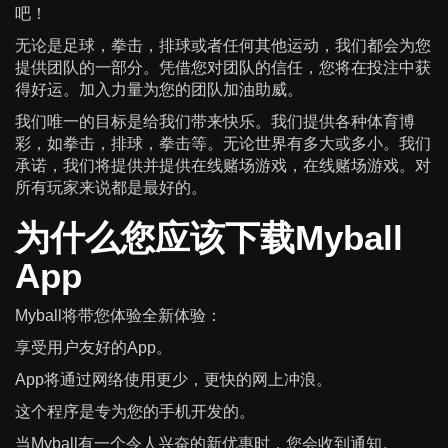
载
吧！
方
式
无论是足球，拳击，排球或者任何其他运动，我们都会为您
提供团队的一部分。凭借您对团队的信任，您将在投注中获
如
得好运。加入力量为您的团队加油助威。
何
我们唯一的目标是给我们带来快乐。我们提供各种体育博
投
彩，如拳击，排球，拳击等。无论世界有多大或多小。我们
注
承诺，我们将提供并提供在线赌场游戏，在线赌场游戏。对
所有玩家来说都是最好的。
双
赢
为什么您应该下载Myball
娱
乐
App
Myball将带您体验全新体验：
享受用户友好的App。
App将通过网络使用更少，更快的网上冲浪。
这个程序是专为您的手机开发的。
当Myball有一个令人兴奋的新优惠时，您会收到通知。