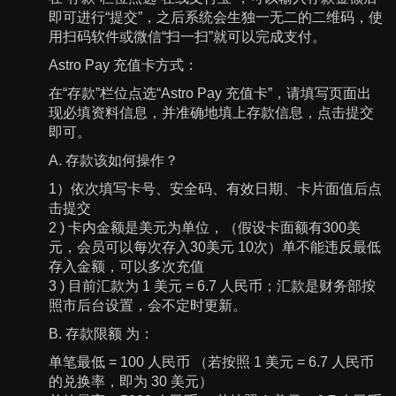
即可进行“提交”，之后系统会生独一无二的二维码，使
用扫码软件或微信“扫一扫”就可以完成支付。
Astro Pay 充值卡方式：
在“存款”栏位点选“Astro Pay 充值卡”，请填写页面出
现必填资料信息，并准确地填上存款信息，点击提交
即可。
A. 存款该如何操作？
1）依次填写卡号、安全码、有效日期、卡片面值后点
击提交
2 ) 卡内金额是美元为单位，（假设卡面额有300美
元，会员可以每次存入30美元 10次）单不能违反最低
存入金额，可以多次充值
3 ) 目前汇款为 1 美元 = 6.7 人民币；汇款是财务部按
照市后台设置，会不定时更新。
B. 存款限额 为：
单笔最低 = 100 人民币 （若按照 1 美元 = 6.7 人民币
的兑换率，即为 30 美元）