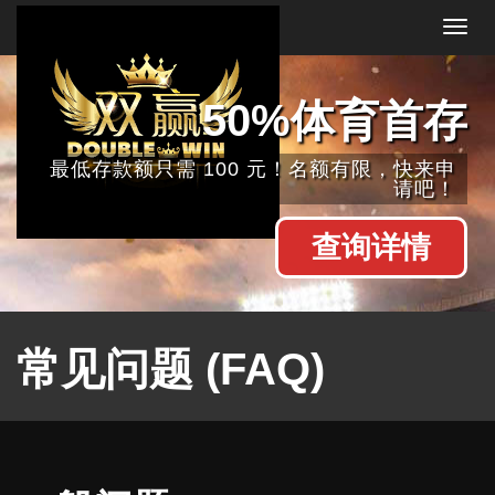
Togg
navb
50%体育首存
最低存款额只需 100 元！名额有限，快来申
请吧！
立
查询详情
即
注
册
常见问题 (FAQ)
登
入
首