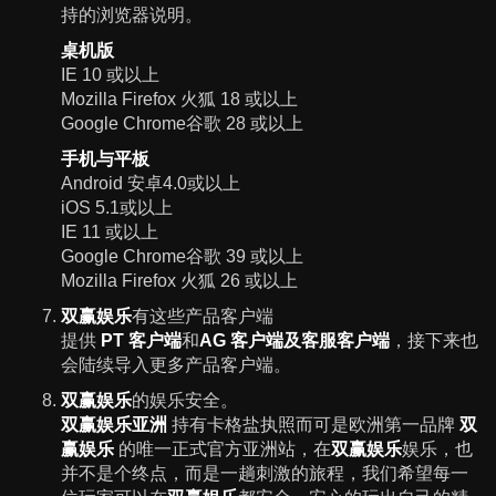
持的浏览器说明。
桌机版
IE 10 或以上
Mozilla Firefox 火狐 18 或以上
Google Chrome谷歌 28 或以上
手机与平板
Android 安卓4.0或以上
iOS 5.1或以上
IE 11 或以上
Google Chrome谷歌 39 或以上
Mozilla Firefox 火狐 26 或以上
双赢娱乐
有这些产品客户端
提供
PT 客户端
和
AG 客户端及客服客户端
，接下来也
会陆续导入更多产品客户端。
双赢娱乐
的娱乐安全。
双赢娱乐亚洲
持有卡格盐执照而可是欧洲第一品牌
双
赢娱乐
的唯一正式官方亚洲站，在
双赢娱乐
娱乐，也
并不是个终点，而是一趟刺激的旅程，我们希望每一