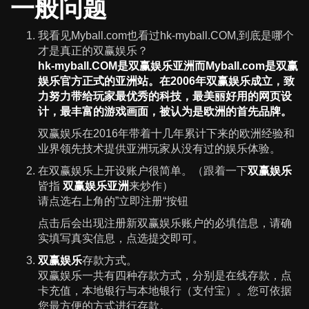
一般问题
页
真
我看见Myball.com也看过hk-myball.COM,到底是哪个
人
才是真正的双赢娱乐？
娱
hk-myball.COM是双赢娱乐亚洲而Myball.com是双赢
乐
娱乐官方正式的亚洲站。在2006年双赢娱乐成立，致
场
力努力带给玩家最优秀的科技，最美丽好用的网页设
计，最丰富的游戏画面，被认为是欧洲的首先品牌。
博
双赢娱乐在2016年带着十几年累计下来的欧洲经验和
彩
业界领先技术提供亚洲玩家从没有过的娱乐体验。
游
戏
在双赢娱乐上开设账户很简单。（跟着一下
双赢娱乐
皆指
双赢娱乐亚洲
来炒作）
-
请点选右上角的”立即注册“按钮
在
线
点击后会出现注册新双赢娱乐账户的必填信息，请确
老
实填写真实信息，点选提交即可。
虎
双赢娱乐
存款方式。
机
双赢娱乐一共有四种存款方式，分别是在线存款，点
卡充值，本地银行与本地银行（支付宝）。您可依据
下
您最方便的方式进行存款。