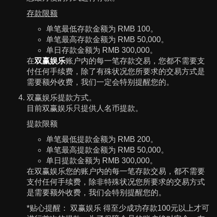
载
方
存款限额
式
单笔最低存款金额为 RMB 100。
单笔最高存款金额为 RMB 50,000。
如
单日存款金额为 RMB 300,000。
何
在
双赢娱乐
账户内的每一笔存款交易，您都不需要支
投
付任何手续费，除了有殊状况您所要求的交易方式是
注
需要额外收费，我们一定会特别提醒您的。
双
双赢娱乐提款方式。
赢
目前双赢娱乐只提供人名币提款。
娱
乐
提款限额
单笔最低提款金额为 RMB 200。
单笔最高提款金额为 RMB 50,000。
单日提款金额为 RMB 300,000。
在双赢娱乐您的账户内的每一笔存款交易，都不需要
支付任何手续费，除非特殊状况您所要求的交易方式
是需要额外收费，我们会特别提醒您的。
*贴心提醒： 双赢娱乐 得至少成功存款100元以上才可