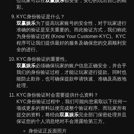
位玩家可以在
双赢娱乐
都安全，安心的玩出自己的精
彩。
KYC身份验证是什么？
双赢娱乐
为了提高玩家账号的安全性，对于玩家进行
准确的验证是至关重要的。而此验证方式，我们称此
为身份验证过程 (Know Your Customer-KYC)。KYC
程序可让我们提供最好的服务及确保您的交易顺利安
全的进行。
KYC身份验证的重要性。
双赢娱乐
必须确保玩家的账户信息正确安全，并合乎
我们的身份验证过程，才能让玩家进行提款。同时也
能防止欺诈，也可确保提款申请快速、准确及高效地
处理。
KYC身份验证时会需要提供什么资料？
KYC身份验证过程中，我们可能向您索取以下任何一
项或更多的资料以便完成整个验证程序。而玩家所有
提交的资料，将经由
双赢娱乐
完全部门保密处理并且
保证您的个人消息绝对不会泄露给第三方。
身份证正反面照片