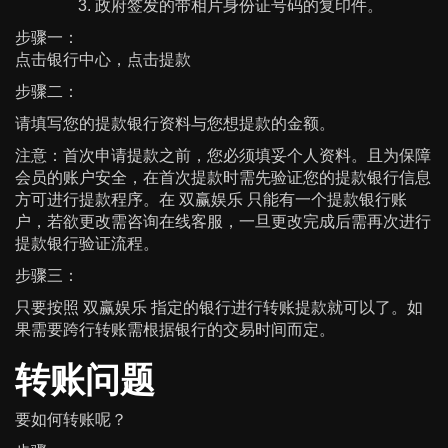
政府签发的带相片身份证号码的复印件。
步骤一：
点击银行中心，点击提款
步骤二：
请填写您的提款银行资料与您想提款的金额。
注意：首次申请提款之前，您必须填妥个人资料。且为保障
会员的账户安全，在首次提款时需先验证您的提款银行信息
方可进行提款程序。在 双赢娱乐 只能有一个提款银行账
户，若欲更改需咨询在线客服，一旦更改完成后需再次进行
提款银行验证流程。
步骤三：
只要按照 双赢娱乐 指定的银行进行转账提款就可以了。如
果需要跨行转账需根据银行的交易时间而定。
转账问题
要如何转账呢？