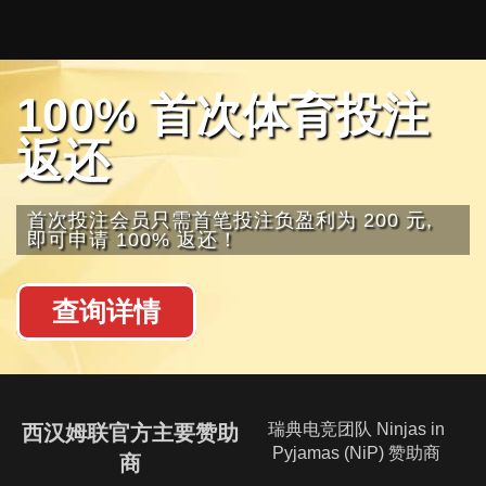
100% 首次体育投注
返还
首次投注会员只需首笔投注负盈利为 200 元,
即可申请 100% 返还！
查询详情
瑞典电竞团队 Ninjas in
西汉姆联官方主要赞助
Pyjamas (NiP) 赞助商
商