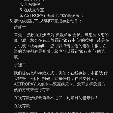
京东钱包
在线支付宝
ASTROPAY 充值卡与双赢娱乐卡
请您依据以下步骤即可完成存款动作：
步骤一：
首先，您必须注册成为 双赢娱乐 会员。当您登入您的
账户后，您会在右上角看到“银行中心”的按钮，或是在
手机或平板界面时，您可以点击左边的选项面板，左
边的选项列表展开后，您也可以看到“银行中心”的选
项。
步骤二：
我们提供七种存款方式，例如；在线存款，本银/支付
宝转账，云闪付扫码，京东钱包，在线支付宝，
ASTROPAY 充值卡与双赢娱乐卡。您可选择您最方
便的方式来进行存款。
在线存款步骤最简单不过了，到账时间也最快！
在线存款