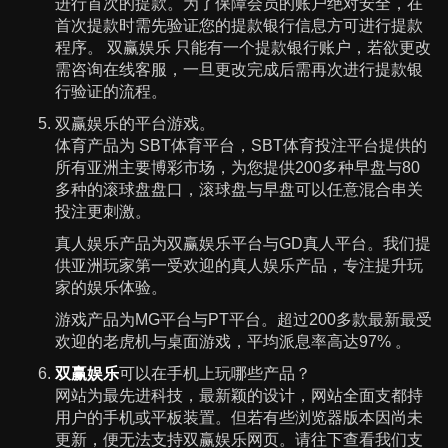
进行首次的提款。为了保障会员的账户绝对安全，在
首次提款时需先验证您的提款银行信息方可进行提款
程序。 双赢娱乐 只能有一个提款银行账户，若欲更改
需咨询在线客服，一旦更改完成后需再次进行提款银
行验证的流程。
双赢娱乐的平台游戏。
体育产品为 SBT体育平台，SBT体育投注平台提供的
所有亚洲主要博彩市场，为您提供200多种早盘与80
多种的滚球盘盘口，滚球盘与早盘可以任意混合串关
投注更刺激。
真人娱乐产品为双赢娱乐平台与GD真人平台。我们提
供亚洲玩家第一受欢迎的真人娱乐产品，专注提升玩
家的娱乐体验。
游戏产品为MG平台与PT平台。超过200多款最新最受
欢迎的老虎机与桌面游戏，平均派息率高达97% 。
双赢娱乐
可以在手机上玩哪些产品？
网站为最先进科技，最新颖的设计，网站全面支都持
用户的手机或平板装置。但若有些浏览器版本因尚未
更新，便无法支持双赢娱乐网页。请往下查看我们支