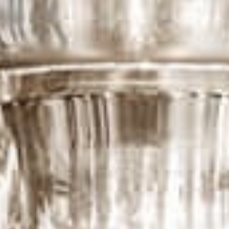
载
方
式
如
何
投
注
双
赢
娱
乐