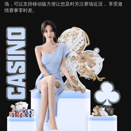
场，可以支持移动版方便让您及时关注赛场近况， 享受激
情赛事零时差。