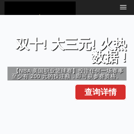
Togg
navb
双十! 大三元! 火热
数据 !
立
【NBA 美国职业篮球赛】投注任何一场赛事
即
至少有 200 元的投注额，即可获参赛资格。 ​
注
册
查询详情
登
入
首