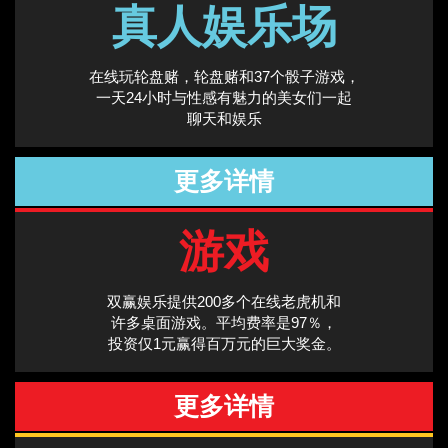
真人娱乐场
在线玩轮盘赌，轮盘赌和37个骰子游戏，
一天24小时与性感有魅力的美女们一起
聊天和娱乐
更多详情
游戏
双赢娱乐提供200多个在线老虎机和
许多桌面游戏。平均费率是97％，
投资仅1元赢得百万元的巨大奖金。
更多详情